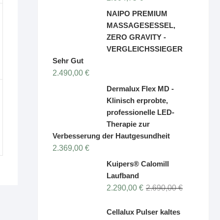
NAIPO 3D HIGH-END
MASSAGESESSEL,
RAUMKAPSEL-DESIGN,
Liege-Schwebe-Funktion
Bewertet
7.990,00
€
mit
5.00
von 5
Schlafprobleme ade -
dein Zirbenbett von
4betterdays
2.604,75
€
NAIPO PREMIUM
MASSAGESESSEL,
ZERO GRAVITY -
VERGLEICHSSIEGER
Sehr Gut
2.490,00
€