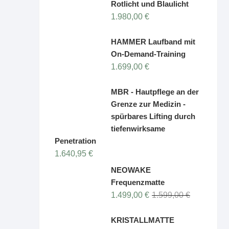
Dermalux Flex MD -
Klinisch erprobte,
professionelle LED-
Therapie zur
Verbesserung der Hautgesundheit
2.369,00
€
Kuipers® Calomill
Laufband
Ursprünglic
Aktueller
2.290,00
€
2.690,00
€
Preis
Preis
war:
ist:
Cellalux Pulser kaltes
2.690,00 €
2.290,00 €.
Rotlicht und Blaulicht
1.980,00
€
HAMMER Laufband mit
On-Demand-Training
1.699,00
€