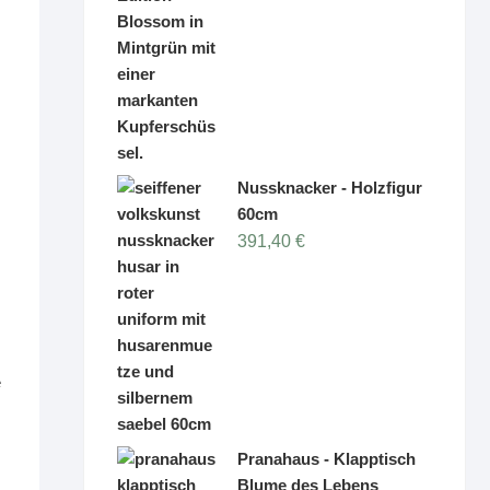
1.029,00 €
649,00 €.
Nussknacker - Holzfigur
60cm
391,40
€
e
Pranahaus - Klapptisch
Blume des Lebens