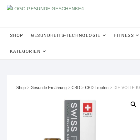
Skip
to
content
SHOP
GESUNDHEITS-TECHNOLOGIE
FITNESS
KATEGORIEN
Shop
>
Gesunde Ernährung
>
CBD
>
CBD Tropfen
>
DIE VOLLE K