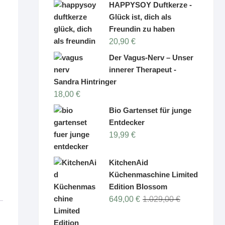
HAPPYSOY Duftkerze -
Glück ist, dich als
Freundin zu haben
20,90
€
Der Vagus-Nerv – Unser
innerer Therapeut -
Sandra Hintringer
18,00
€
Bio Gartenset für junge
Entdecker
19,99
€
KitchenAid
Küchenmaschine Limited
Edition Blossom
Ursprüngliche
Aktueller
649,00
€
1.029,00
€
Preis
Preis
war:
ist: