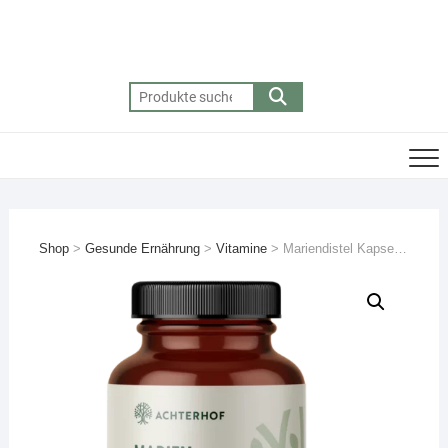
Skip
to
content
Suchen
nach:
Shop
>
Gesunde Ernährung
>
Vitamine
>
Mariendistel Kapseln – beste Bitterstoffe