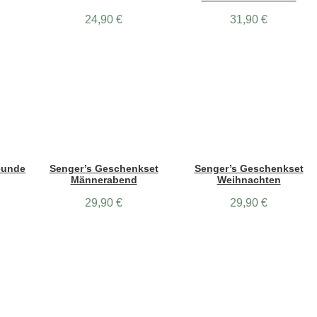
24,90
€
31,90
€
eunde
Senger’s Geschenkset
Senger’s Geschenkset
Männerabend
Weihnachten
29,90
€
29,90
€