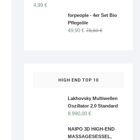
4,99
€
forpeople - 4er Set Bio
Pflegeöle
Ursprünglicher
Aktueller
49,90
€
78,60
€
Preis
Preis
war:
ist:
78,60 €
49,90 €.
HIGH END TOP 10
Lakhovsky Multiwellen
Oszillator 2.0 Standard
8.990,00
€
NAIPO 3D HIGH-END
MASSAGESESSEL,