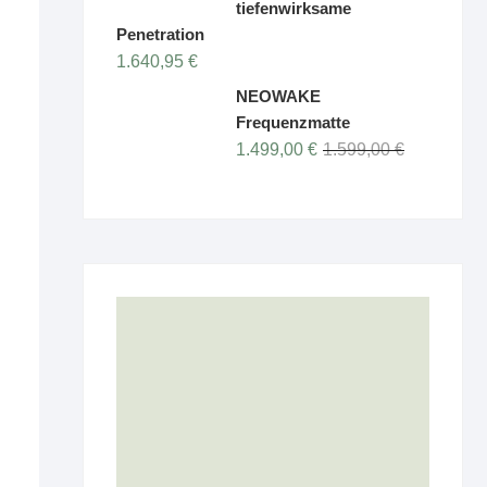
tiefenwirksame
Penetration
1.640,95
€
NEOWAKE
Frequenzmatte
Ursprünglic
Aktueller
1.499,00
€
1.599,00
€
Preis
Preis
war:
ist:
1.599,00 €
1.499,00 €.