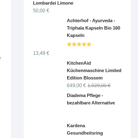
Lombardei Limone
50,00
€
Achterhof - Ayurveda -
Triphala Kapseln Bio 160
Kapseln
Bewertet
13,49
€
mit
5.00
e
von 5
KitchenAid
Küchenmaschine Limited
Edition Blossom
Ursprüngliche
Aktueller
649,00
€
1.029,00
€
Preis
Preis
Diadema Pflege -
war:
ist:
bezahlbare Alternative
1.029,00 €
649,00 €.
Kardena
Gesundheitsring