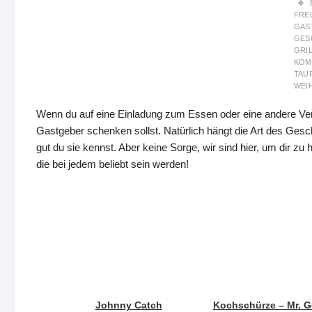
FRE
GAS
GES
GRI
KOM
TAU
WEI
Wenn du auf eine Einladung zum Essen oder eine andere Ver
Gastgeber schenken sollst. Natürlich hängt die Art des Ges
gut du sie kennst. Aber keine Sorge, wir sind hier, um dir zu
die bei jedem beliebt sein werden!
Johnny Catch
Kochschürze – Mr. 