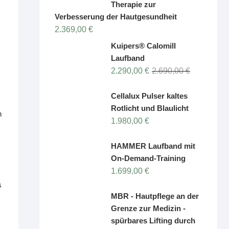
Therapie zur
Verbesserung der Hautgesundheit
2.369,00
€
Kuipers® Calomill
Laufband
Ursprünglic
Aktueller
2.290,00
€
2.690,00
€
Preis
Preis
war:
ist:
Cellalux Pulser kaltes
2.690,00 €
2.290,00 €.
Rotlicht und Blaulicht
n
1.980,00
€
HAMMER Laufband mit
On-Demand-Training
1.699,00
€
s
MBR - Hautpflege an der
Grenze zur Medizin -
spürbares Lifting durch