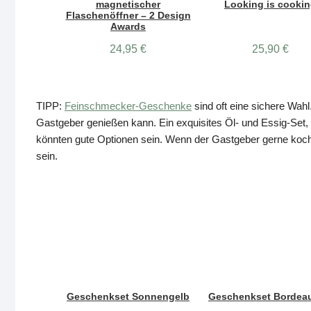
magnetischer
Looking is cooki
Flaschenöffner – 2 Design
Awards
24,95
€
25,90
€
TIPP:
Feinschmecker-Geschenke
sind oft eine sichere Wah
Gastgeber genießen kann. Ein exquisites Öl- und Essig-Set
könnten gute Optionen sein. Wenn der Gastgeber gerne koch
sein.
Geschenkset Sonnengelb
Geschenkset Bordeau