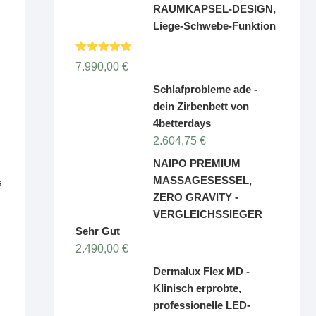
RAUMKAPSEL-DESIGN,
Liege-Schwebe-Funktion
Bewertet
7.990,00
€
mit
5.00
von 5
Schlafprobleme ade -
dein Zirbenbett von
4betterdays
2.604,75
€
NAIPO PREMIUM
MASSAGESESSEL,
s
ZERO GRAVITY -
VERGLEICHSSIEGER
Sehr Gut
2.490,00
€
Dermalux Flex MD -
Klinisch erprobte,
professionelle LED-