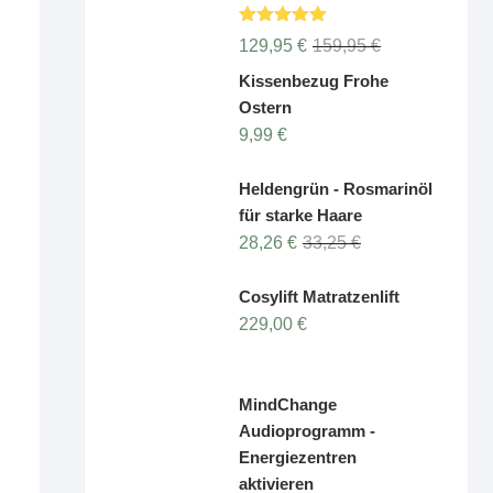
Bewertet
Ursprünglicher
Aktueller
129,95
€
159,95
€
mit
5.00
Preis
Preis
von 5
Kissenbezug Frohe
war:
ist:
Ostern
159,95 €
129,95 €.
9,99
€
Heldengrün - Rosmarinöl
für starke Haare
Ursprünglicher
Aktueller
28,26
€
33,25
€
Preis
Preis
war:
ist:
Cosylift Matratzenlift
33,25 €
28,26 €.
229,00
€
MindChange
Audioprogramm -
Energiezentren
aktivieren