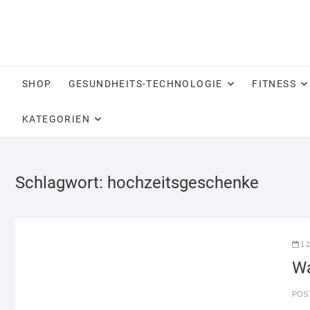
Skip
to
content
SHOP
GESUNDHEITS-TECHNOLOGIE
FITNESS
KATEGORIEN
Schlagwort:
hochzeitsgeschenke
1
Wa
POS