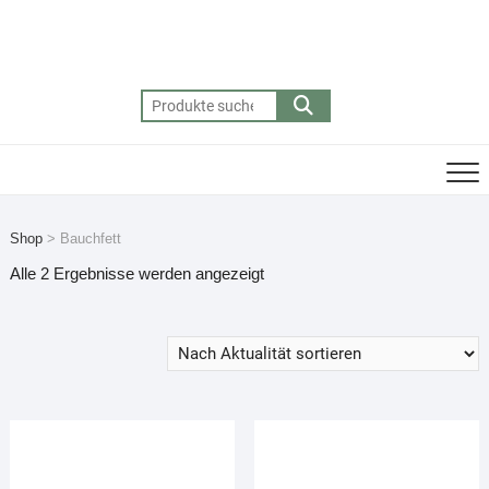
Skip
to
content
Suchen
nach:
Shop
>
Bauchfett
Nach
Alle 2 Ergebnisse werden angezeigt
Aktualität
sortiert